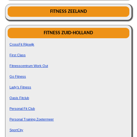
FITNESS ZEELAND
FITNESS ZUID-HOLLAND
CrossFit Rijswijk
First Class
Fitnesscentrum Work Out
Go Fitness
Lady's Fitness
Oasis Fitclub
Personal Fit Club
Personal Training Zoetermeer
SportCity