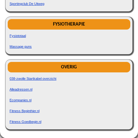
Sportingclub De Uitweg
FYSIOTHERAPIE
Fysiototaal
Massage guns
OVERIG
038-zwolle Startkabel overzicht
Alleadressen.nl
Ecompanies.nl
Fitness Beginthier.nl
Fitness Goedbegin.nl