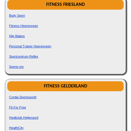
FITNESS FRIESLAND
Body Sport
Fitness Heerenveen
Nije Balans
Personal Trainer Heerenveen
Sportcentrum Reflex
Sports-inn
FITNESS GELDERLAND
Cordia Sportsworld
Fit For Free
Healtclub Heijenoord
HealthCity