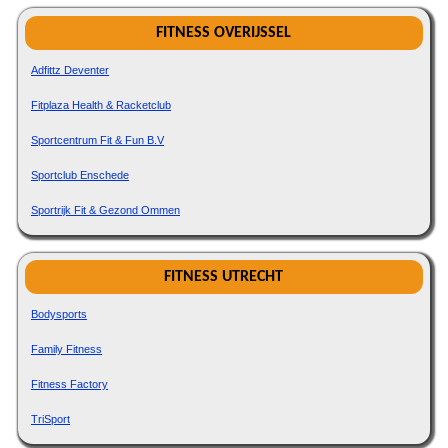
FITNESS OVERIJSSEL
Adfittz Deventer
Fitplaza Health & Racketclub
Sportcentrum Fit & Fun B.V
Sportclub Enschede
Sportrijk Fit & Gezond Ommen
FITNESS UTRECHT
Bodysports
Family Fitness
Fitness Factory
TriSport