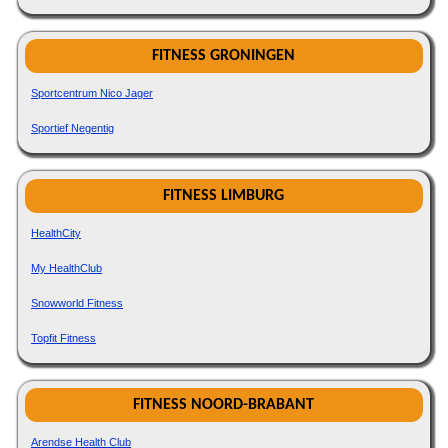
FITNESS GRONINGEN
Sportcentrum Nico Jager
Sportief Negentig
FITNESS LIMBURG
HealthCity
My HealthClub
Snowworld Fitness
Topfit Fitness
FITNESS NOORD-BRABANT
Arendse Health Club